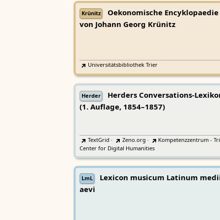
Oekonomische Encyklopaedie
Krünitz
von Johann Georg Krünitz
Universitätsbibliothek Trier
Herders Conversations-Lexiko
Herder
(1. Auflage, 1854–1857)
TextGrid
·
Zeno.org
·
Kompetenzzentrum - Tri
Center for Digital Humanities
Lexicon musicum Latinum medi
LmL
aevi