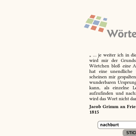
„ … je weiter ich in d
wird mir der Grundsa
Wörtchen bloß
eine
Ab
hat eine unendliche 
scheinen mir gespalte
wunderbaren Ursprungs
kann, als einzelne L
aufzufinden und nachz
wird das Wort nicht da
Jacob Grimm an Fried
1815