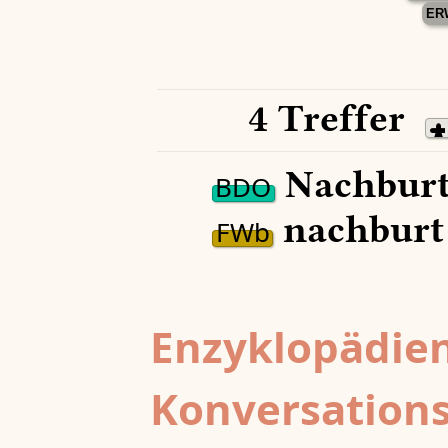
ER
4 Treffer
Nachburt
BDO
nachburt
FWb
Enzyklopädien
Konversations