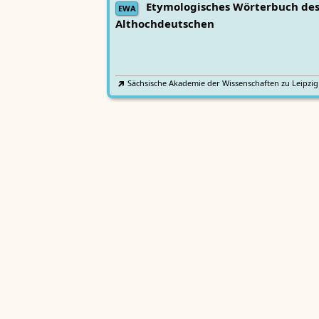
Etymologisches Wörterbuch de
EWA
Althochdeutschen
Sächsische Akademie der Wissenschaften zu Leipzig
Althochdeutsches Wörterbuch
AWb
Sächsische Akademie der Wissenschaften zu Leipzig
Mittelhochdeutsches
Lexer
Handwörterbuch von Matthias Lexer