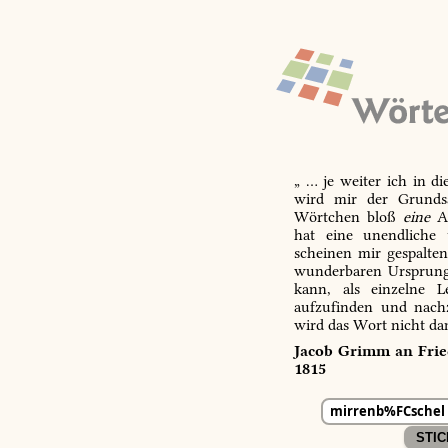
„ … je weiter ich in d
wird mir der Grundsa
Wörtchen bloß
eine
Ab
hat eine unendliche 
scheinen mir gespalte
wunderbaren Ursprungs
kann, als einzelne L
aufzufinden und nachz
wird das Wort nicht da
Jacob Grimm an Fried
1815