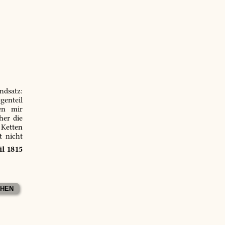
ndsatz:
genteil
en mir
er die
 Ketten
t nicht
il 1815