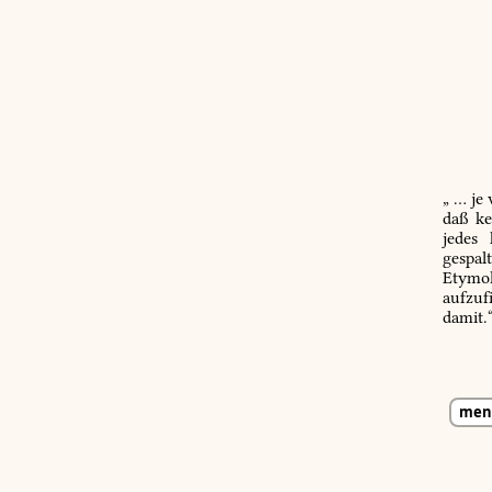
„ … je
daß ke
jedes
gespal
Etymol
aufzuf
damit.