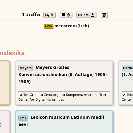
1 Treffer
TEI-XML
menstruos(isch)
FWb
nslexika
Meyers Großes
Meyers
Herde
Konversationslexikon (6. Auflage, 1905–
(1. A
1909)
TextGrid
·
Zeno.org
·
Kompetenzzentrum - Trier
Tex
Center for Digital Humanities
Center 
Lexicon musicum Latinum medii
LmL
)
aevi