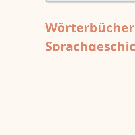
Wörterbücher
Sprachgeschi
epochenübergreifend
Deutsches Wörterbuch von Jac
2
DWb
Grimm und Wilhelm Grimm /
Neubearbeitung (A–F)
Berlin-Brandenburgische Akademie der
Wissenschaften
·
Niedersächsische Akademie der
Wissenschaften zu Göttingen
·
Kompetenzzentrum 
Trier Center for Digital Humanities