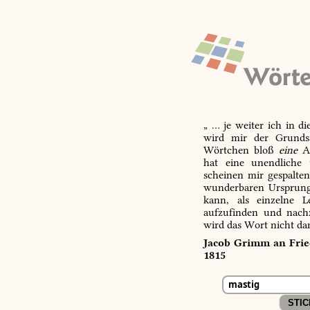
„ … je weiter ich in d
wird mir der Grundsa
Wörtchen bloß
eine
Ab
hat eine unendliche 
scheinen mir gespalte
wunderbaren Ursprungs
kann, als einzelne L
aufzufinden und nachz
wird das Wort nicht da
Jacob Grimm an Fried
1815