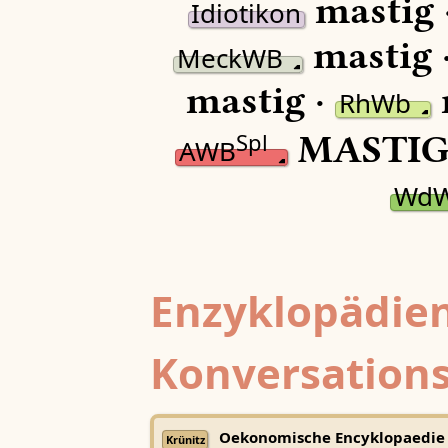
mastig 
Idiotikon
mastig 
MeckWB
mastig ·
RhWb
MASTIG
Spl
AWB
Wd
Enzyklopädien
Konversations
Oekonomische Encyklopaedie
Krünitz