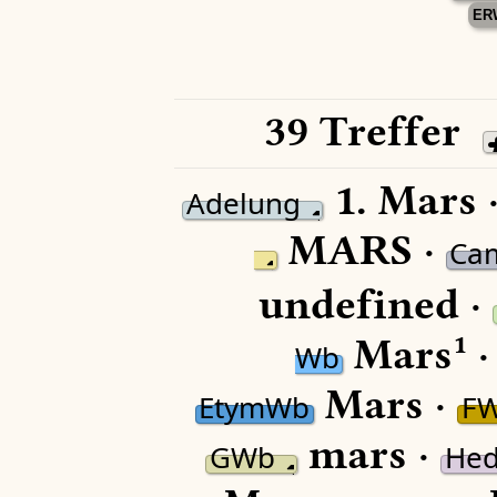
ER
39 Treffer
1.
Mars 
Adelung
MARS ·
Ca
undefined ·
Mars¹ 
Wb
Mars ·
EtymWb
F
mars ·
GWb
Hed