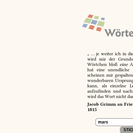
„ … je weiter ich in d
wird mir der Grundsa
Wörtchen bloß
eine
Ab
hat eine unendliche 
scheinen mir gespalte
wunderbaren Ursprungs
kann, als einzelne L
aufzufinden und nachz
wird das Wort nicht da
Jacob Grimm an Fried
1815