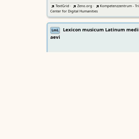
TextGrid
·
Zeno.org
·
Kompetenzzentrum - Tri
Center for Digital Humanities
Lexicon musicum Latinum medi
LmL
aevi
Bayerische Akademie der Wissenschaften
Wörterbücher
Sprachgeschi
epochenübergreifend