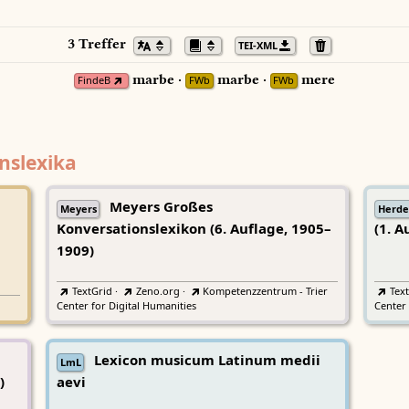
3 Treffer
TEI-XML
marbe ·
marbe ·
mere
FindeB
FWb
FWb
nslexika
Meyers Großes
Meyers
Herde
Konversationslexikon (6. Auflage, 1905–
(1. A
1909)
TextGrid
·
Zeno.org
·
Kompetenzzentrum - Trier
Tex
Center for Digital Humanities
Center 
Lexicon musicum Latinum medii
LmL
)
aevi