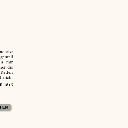
ndsatz:
genteil
en mir
er die
 Ketten
t nicht
il 1815