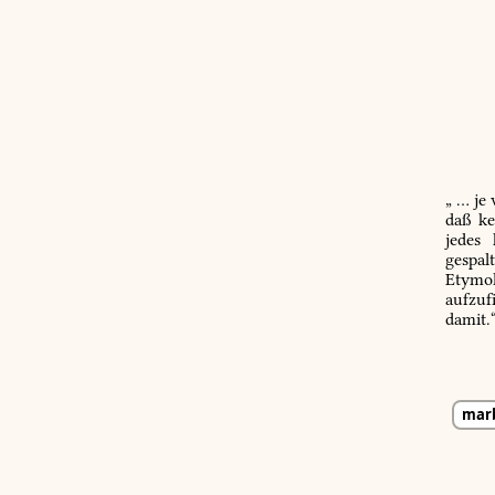
„ … je
daß ke
jedes
gespal
Etymol
aufzuf
damit.