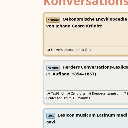
Konversations
Oekonomische Encyklopaedie
Krünitz
von Johann Georg Krünitz
Universitätsbibliothek Trier
Herders Conversations-Lexiko
Herder
(1. Auflage, 1854–1857)
TextGrid
·
Zeno.org
·
Kompetenzzentrum - Tri
Center for Digital Humanities
Lexicon musicum Latinum medi
LmL
aevi