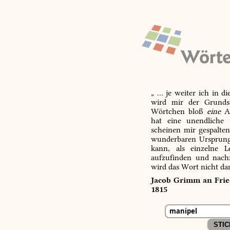
„ … je weiter ich in d
wird mir der Grundsa
Wörtchen bloß
eine
Ab
hat eine unendliche 
scheinen mir gespalte
wunderbaren Ursprungs
kann, als einzelne L
aufzufinden und nachz
wird das Wort nicht da
Jacob Grimm an Fried
1815