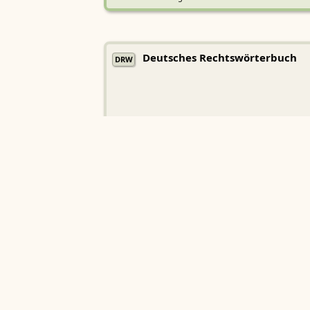
Deutsches Rechtswörterbuch
DRW
Heidelberger Akademie der Wissenschaften
Etymologisches Wörterbuch de
EWA
Althochdeutschen
Sächsische Akademie der Wissenschaften zu Leipzig