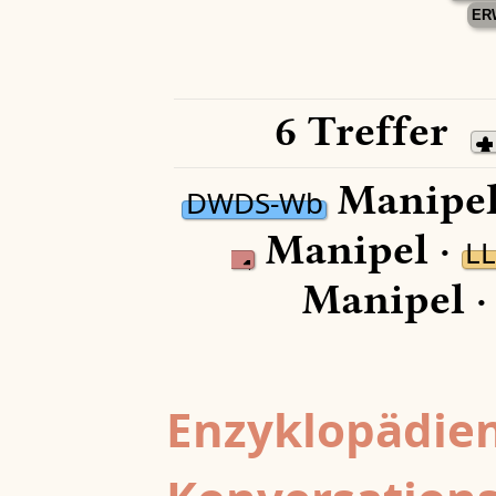
ER
6 Treffer
Manipel
DWDS-Wb
Manipel ·
L
Manipel 
Enzyklopädien