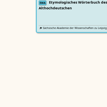
Etymologisches Wörterbuch de
EWA
Althochdeutschen
Sächsische Akademie der Wissenschaften zu Leipzig
Althochdeutsches Wörterbuch
AWb
Sächsische Akademie der Wissenschaften zu Leipzig
Mittelhochdeutsches
Lexer
Handwörterbuch von Matthias Lexer