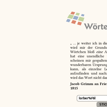
„ … je weiter ich in d
wird mir der Grundsa
Wörtchen bloß
eine
Ab
hat eine unendliche 
scheinen mir gespalte
wunderbaren Ursprungs
kann, als einzelne L
aufzufinden und nachz
wird das Wort nicht da
Jacob Grimm an Fried
1815