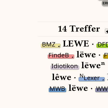
ER
14 Treffer
LEWE ·
BMZ
DF
lëwe ·
FindeB
lēweⁿ 
Idiotikon
lêwe ·
N
Lexer
lëwe ·
MWB
WW