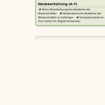
Neubearbeitung (A–F)
Berlin-Brandenburgische Akademie der
Wissenschaften
·
Niedersächsische Akademie der
Wissenschaften zu Göttingen
·
Kompetenzzentrum 
Trier Center for Digital Humanities
Deutsches Rechtswörterbuch
DRW
Heidelberger Akademie der Wissenschaften
Etymologisches Wörterbuch de
EWA
Althochdeutschen