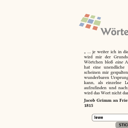
„ … je weiter ich in d
wird mir der Grundsa
Wörtchen bloß
eine
Ab
hat eine unendliche 
scheinen mir gespalte
wunderbaren Ursprungs
kann, als einzelne L
aufzufinden und nachz
wird das Wort nicht da
Jacob Grimm an Fried
1815