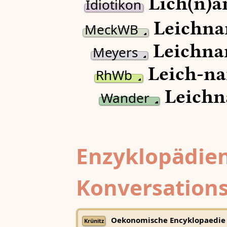
Līch(n)a
Idiotikon
Leichna
MeckWB
Leichna
Meyers
Leich-n
RhWb
Leichn
Wander
Enzyklopädien
Konversations
Oekonomische Encyklopaedie
Krünitz