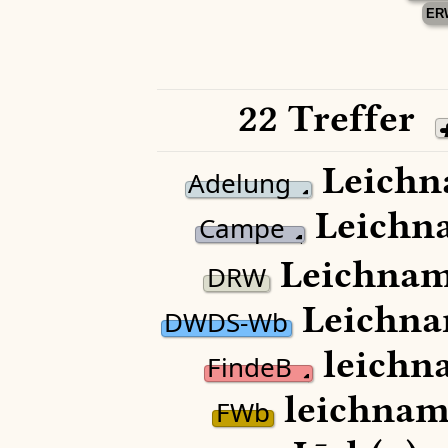
ER
22 Treffer
Leichn
Adelung
Leichn
Campe
Leichnam
DRW
Leichna
DWDS-Wb
leichn
FindeB
leichnam
FWb