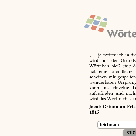
„ … je weiter ich in d
wird mir der Grundsa
Wörtchen bloß
eine
Ab
hat eine unendliche 
scheinen mir gespalte
wunderbaren Ursprungs
kann, als einzelne L
aufzufinden und nachz
wird das Wort nicht da
Jacob Grimm an Fried
1815