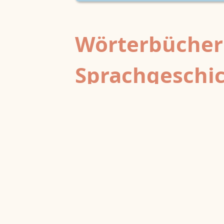
Wörterbücher
Sprachgeschi
epochenübergreifend
Deutsches Wörterbuch von Jac
2
DWb
Grimm und Wilhelm Grimm /
Neubearbeitung (A–F)
Berlin-Brandenburgische Akademie der
Wissenschaften
·
Niedersächsische Akademie der
Wissenschaften zu Göttingen
·
Kompetenzzentrum 
Trier Center for Digital Humanities