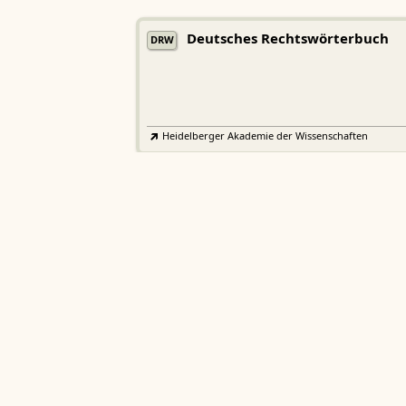
Deutsches Rechtswörterbuch
DRW
Heidelberger Akademie der Wissenschaften
Etymologisches Wörterbuch de
EWA
Althochdeutschen
Sächsische Akademie der Wissenschaften zu Leipzig
Althochdeutsches Wörterbuch
AWb