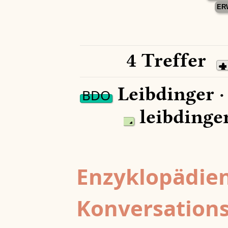
ER
4 Treffer
Leibdinger 
BDO
leibdinger
Enzyklopädien
Konversations