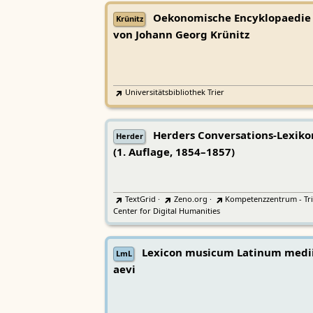
Oekonomische Encyklopaedie
Krünitz
von Johann Georg Krünitz
Universitätsbibliothek Trier
Herders Conversations-Lexiko
Herder
(1. Auflage, 1854–1857)
TextGrid
·
Zeno.org
·
Kompetenzzentrum - Tri
Center for Digital Humanities
Lexicon musicum Latinum medi
LmL
aevi