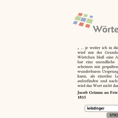
„ … je weiter ich in d
wird mir der Grundsa
Wörtchen bloß
eine
Ab
hat eine unendliche 
scheinen mir gespalte
wunderbaren Ursprungs
kann, als einzelne L
aufzufinden und nachz
wird das Wort nicht da
Jacob Grimm an Fried
1815