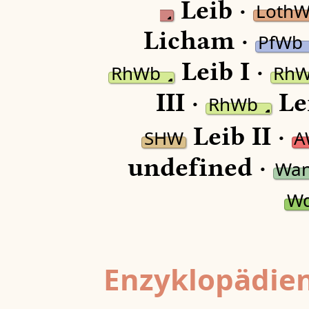
Leib ·
Loth
Licham ·
PfWb
Leib I ·
RhWb
Rh
III ·
Le
RhWb
Leib II ·
SHW
A
undefined ·
Wan
W
Enzyklopädien