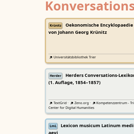
Konversations
Oekonomische Encyklopaedie
Krünitz
von Johann Georg Krünitz
Universitätsbibliothek Trier
Herders Conversations-Lexiko
Herder
(1. Auflage, 1854–1857)
TextGrid
·
Zeno.org
·
Kompetenzzentrum - Tri
Center for Digital Humanities
Lexicon musicum Latinum medi
LmL
aevi