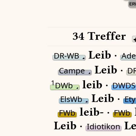
ER
34 Treffer
Leib ·
DR-WB
Ade
Leib ·
Campe
D
leib ·
1
DWb
DWDS
Leib ·
ElsWb
Et
leib- ·
FWb
FWb
Leib ·
Le
Idiotikon