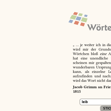
„ … je weiter ich in d
wird mir der Grundsa
Wörtchen bloß
eine
Ab
hat eine unendliche 
scheinen mir gespalte
wunderbaren Ursprungs
kann, als einzelne L
aufzufinden und nachz
wird das Wort nicht da
Jacob Grimm an Fried
1815