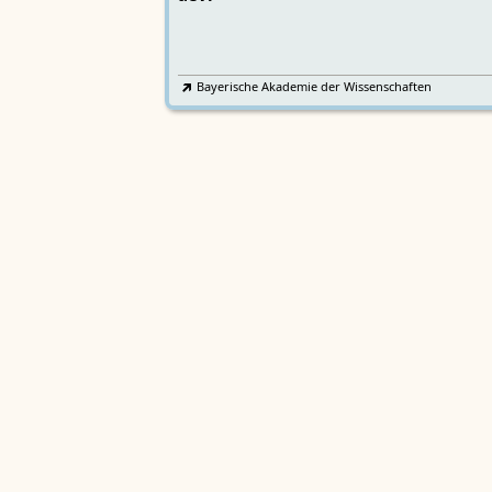
Bayerische Akademie der Wissenschaften
Wörterbücher
Sprachgeschi
epochenübergreifend
Deutsches Wörterbuch von Jac
2
DWb
Grimm und Wilhelm Grimm /
Neubearbeitung (A–F)
Berlin-Brandenburgische Akademie der
Wissenschaften
·
Niedersächsische Akademie der
Wissenschaften zu Göttingen
·
Kompetenzzentrum 