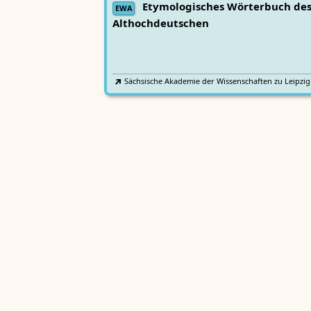
Etymologisches Wörterbuch de
EWA
Althochdeutschen
Sächsische Akademie der Wissenschaften zu Leipzig
Althochdeutsches Wörterbuch
AWb
Sächsische Akademie der Wissenschaften zu Leipzig
Mittelhochdeutsches
Lexer
Handwörterbuch von Matthias Lexer