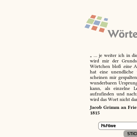
„ … je weiter ich in d
wird mir der Grundsa
Wörtchen bloß
eine
Ab
hat eine unendliche 
scheinen mir gespalte
wunderbaren Ursprungs
kann, als einzelne L
aufzufinden und nachz
wird das Wort nicht da
Jacob Grimm an Fried
1815