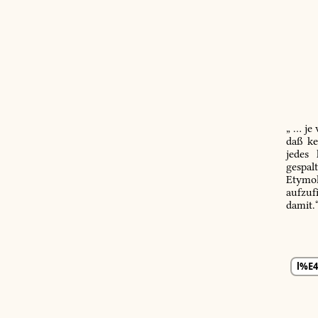
„ … je
daß ke
jedes
gespal
Etymol
aufzuf
damit.