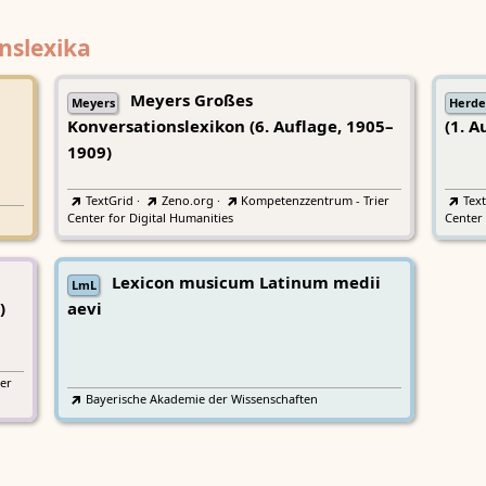
nslexika
Meyers Großes
Meyers
Herde
Konversationslexikon (6. Auflage, 1905–
(1. A
1909)
TextGrid
·
Zeno.org
·
Kompetenzzentrum - Trier
Tex
Center for Digital Humanities
Center 
Lexicon musicum Latinum medii
LmL
)
aevi
er
Bayerische Akademie der Wissenschaften