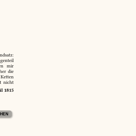
ndsatz:
genteil
en mir
er die
 Ketten
t nicht
il 1815