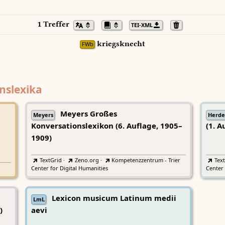
1 Treffer
TEI-XML
kriegsknecht
FWb
nslexika
Meyers Großes
Meyers
Herde
Konversationslexikon (6. Auflage, 1905–
(1. A
1909)
TextGrid
·
Zeno.org
·
Kompetenzzentrum - Trier
Tex
Center for Digital Humanities
Center 
Lexicon musicum Latinum medii
LmL
)
aevi