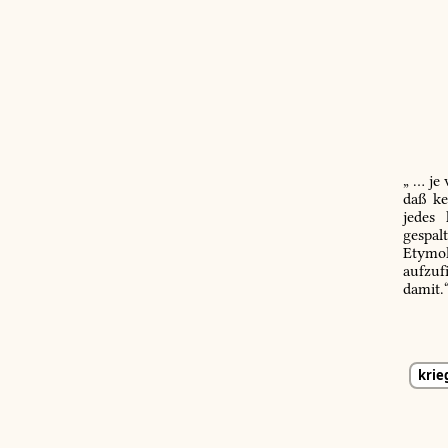
„ … je
daß ke
jedes
gespal
Etymol
aufzuf
damit.