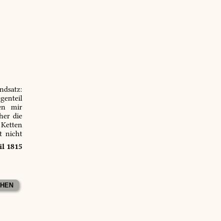
ndsatz:
genteil
en mir
er die
 Ketten
t nicht
il 1815