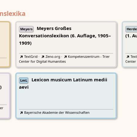
nslexika
Meyers Großes
Meyers
Herde
Konversationslexikon (6. Auflage, 1905–
(1. A
1909)
TextGrid
·
Zeno.org
·
Kompetenzzentrum - Trier
Tex
Center for Digital Humanities
Center 
Lexicon musicum Latinum medii
LmL
)
aevi
er
Bayerische Akademie der Wissenschaften