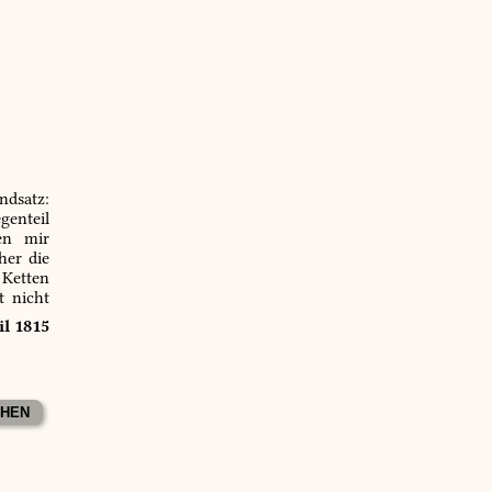
ndsatz:
genteil
en mir
er die
 Ketten
t nicht
il 1815