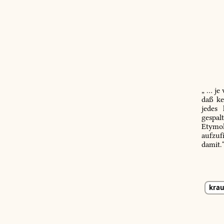
„ … je
daß ke
jedes
gespal
Etymol
aufzuf
damit.