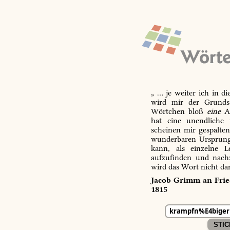
„ … je weiter ich in d
wird mir der Grundsa
Wörtchen bloß
eine
Ab
hat eine unendliche 
scheinen mir gespalte
wunderbaren Ursprungs
kann, als einzelne L
aufzufinden und nachz
wird das Wort nicht da
Jacob Grimm an Fried
1815