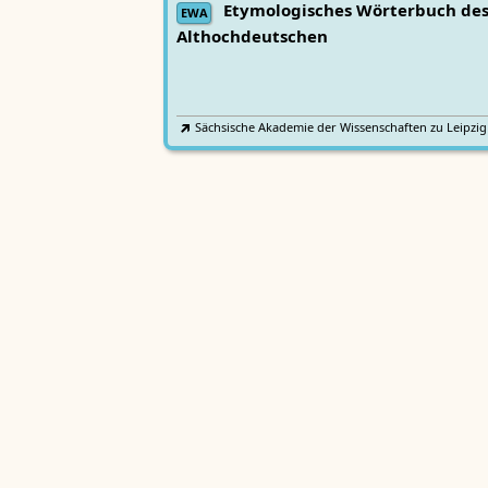
Etymologisches Wörterbuch de
EWA
Althochdeutschen
Sächsische Akademie der Wissenschaften zu Leipzig
Althochdeutsches Wörterbuch
AWb
Sächsische Akademie der Wissenschaften zu Leipzig
Mittelhochdeutsches
Lexer
Handwörterbuch von Matthias Lexer