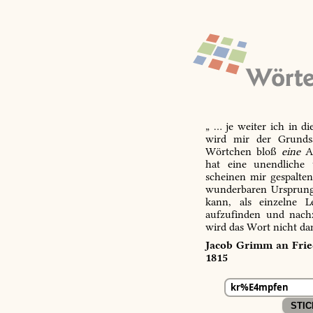
„ … je weiter ich in d
wird mir der Grundsa
Wörtchen bloß
eine
Ab
hat eine unendliche 
scheinen mir gespalte
wunderbaren Ursprungs
kann, als einzelne L
aufzufinden und nachz
wird das Wort nicht da
Jacob Grimm an Fried
1815