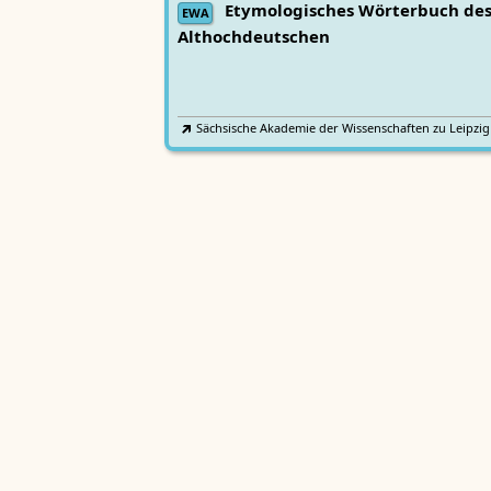
Etymologisches Wörterbuch de
EWA
Althochdeutschen
Sächsische Akademie der Wissenschaften zu Leipzig
Althochdeutsches Wörterbuch
AWb
Sächsische Akademie der Wissenschaften zu Leipzig
Mittelhochdeutsches
Lexer
Handwörterbuch von Matthias Lexer