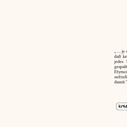
„ … je
daß ke
jedes
gespal
Etymol
aufzuf
damit.