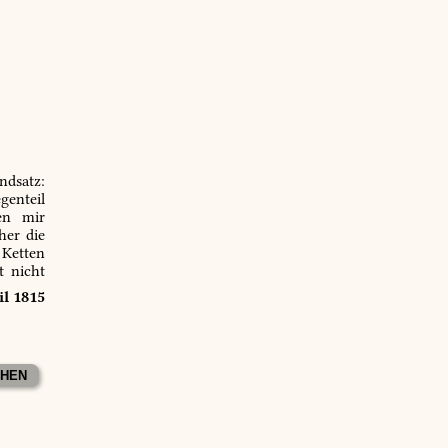
ndsatz:
genteil
en mir
er die
 Ketten
t nicht
il 1815