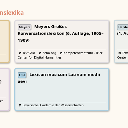
nslexika
Meyers Großes
Meyers
Herde
Konversationslexikon (6. Auflage, 1905–
(1. A
1909)
TextGrid
·
Zeno.org
·
Kompetenzzentrum - Trier
Tex
Center for Digital Humanities
Center 
Lexicon musicum Latinum medii
LmL
)
aevi
er
Bayerische Akademie der Wissenschaften