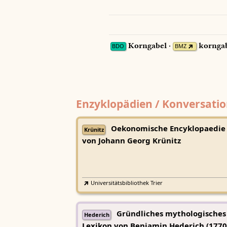
Korngabel ·
korngab
BDO
BMZ
Enzyklopädien / Konversatio
Oekonomische Encyklopaedie
Krünitz
von Johann Georg Krünitz
Universitätsbibliothek Trier
Gründliches mythologisches
Hederich
Lexikon von Benjamin Hederich (1770