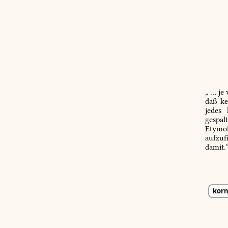
„ … je
daß ke
jedes
gespal
Etymol
aufzuf
damit.