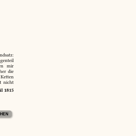
ndsatz:
genteil
en mir
er die
 Ketten
t nicht
il 1815