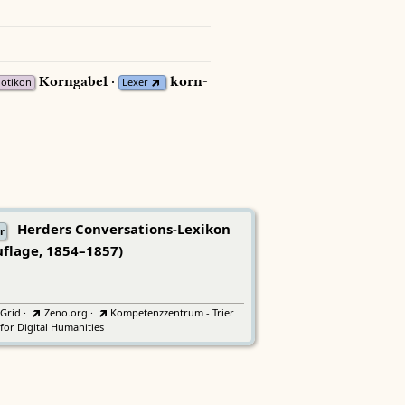
Korngabel ·
korn-
iotikon
Lexer
Herders Conversations-Lexikon
r
uflage, 1854–1857)
tGrid
·
Zeno.org
·
Kompetenzzentrum - Trier
for Digital Humanities