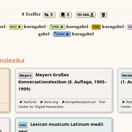
8 Treffer
TEI-XML
el ·
korngabel ·
korngabel ·
korngabel ·
1
BMZ
DWb
FWb
Id
gabel ·
korngabel
N
Lexer
nslexika
Meyers Großes
Meyers
Herde
Konversationslexikon (6. Auflage, 1905–
(1. A
1909)
TextGrid
·
Zeno.org
·
Kompetenzzentrum - Trier
Tex
Center for Digital Humanities
Center 
Lexicon musicum Latinum medii
LmL
)
aevi