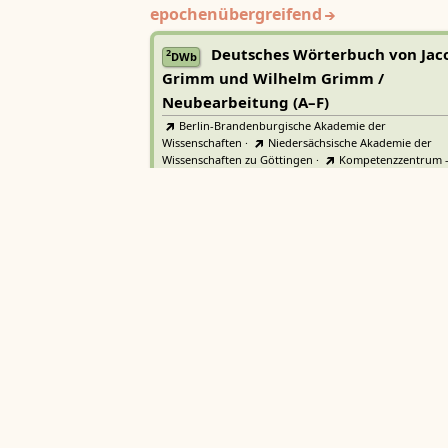
epochenübergreifend
Deutsches Wörterbuch von Jac
2
DWb
Grimm und Wilhelm Grimm /
Neubearbeitung (A–F)
Berlin-Brandenburgische Akademie der
Wissenschaften
·
Niedersächsische Akademie der
Wissenschaften zu Göttingen
·
Kompetenzzentrum 
Trier Center for Digital Humanities
Deutsches Rechtswörterbuch
DRW
Heidelberger Akademie der Wissenschaften