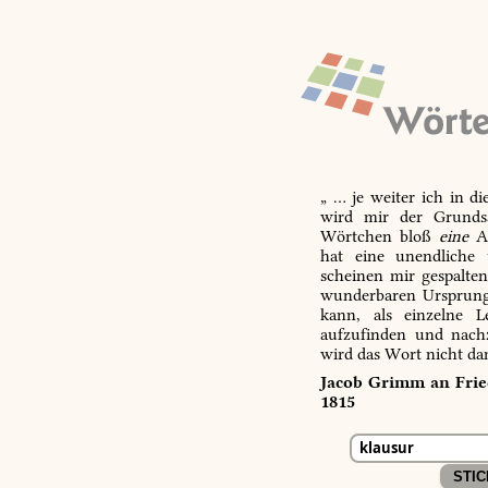
„ … je weiter ich in d
wird mir der Grundsa
Wörtchen bloß
eine
Ab
hat eine unendliche 
scheinen mir gespalte
wunderbaren Ursprungs
kann, als einzelne L
aufzufinden und nachz
wird das Wort nicht da
Jacob Grimm an Fried
1815