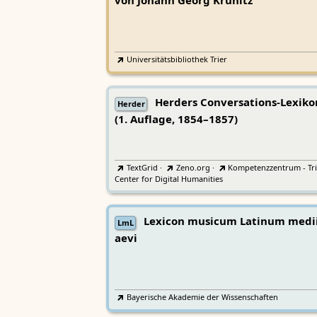
von Johann Georg Krünitz
Universitätsbibliothek Trier
Herders Conversations-Lexiko
Herder
(1. Auflage, 1854–1857)
TextGrid
·
Zeno.org
·
Kompetenzzentrum - Tri
Center for Digital Humanities
Lexicon musicum Latinum medi
LmL
aevi
Bayerische Akademie der Wissenschaften