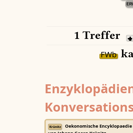
ER
1 Treffer
ka
FWb
Enzyklopädien
Konversations
Oekonomische Encyklopaedie
Krünitz