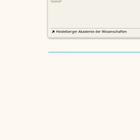
Heidelberger Akademie der Wissenschaften
Etymologisches Wörterbuch de
EWA
Althochdeutschen
Sächsische Akademie der Wissenschaften zu Leipzig
Althochdeutsches Wörterbuch
AWb