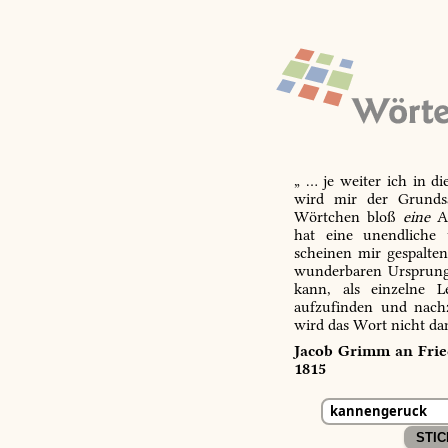
„ … je weiter ich in d
wird mir der Grundsa
Wörtchen bloß
eine
Ab
hat eine unendliche 
scheinen mir gespalte
wunderbaren Ursprungs
kann, als einzelne L
aufzufinden und nachz
wird das Wort nicht da
Jacob Grimm an Fried
1815