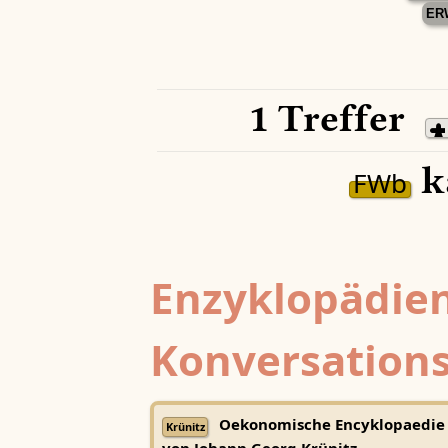
ER
1 Treffer
k
FWb
Enzyklopädien
Konversations
Oekonomische Encyklopaedie
Krünitz