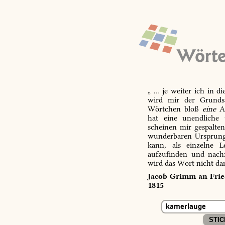
„ … je weiter ich in d
wird mir der Grundsa
Wörtchen bloß
eine
Ab
hat eine unendliche 
scheinen mir gespalte
wunderbaren Ursprungs
kann, als einzelne L
aufzufinden und nachz
wird das Wort nicht da
Jacob Grimm an Fried
1815