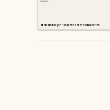
Heidelberger Akademie der Wissenschaften
Etymologisches Wörterbuch de
EWA
Althochdeutschen
Sächsische Akademie der Wissenschaften zu Leipzig
Althochdeutsches Wörterbuch
AWb