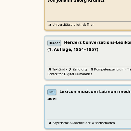
von Johann Georg Krünitz
Universitätsbibliothek Trier
Herders Conversations-Lexiko
Herder
(1. Auflage, 1854–1857)
TextGrid
·
Zeno.org
·
Kompetenzzentrum - Tri
Center for Digital Humanities
Lexicon musicum Latinum medi
LmL
aevi
Bayerische Akademie der Wissenschaften