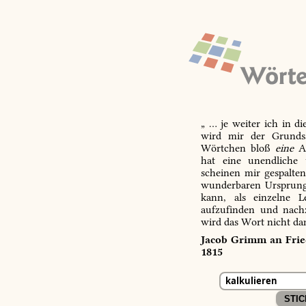
„ … je weiter ich in d
wird mir der Grundsa
Wörtchen bloß
eine
Ab
hat eine unendliche 
scheinen mir gespalte
wunderbaren Ursprungs
kann, als einzelne L
aufzufinden und nachz
wird das Wort nicht da
Jacob Grimm an Fried
1815