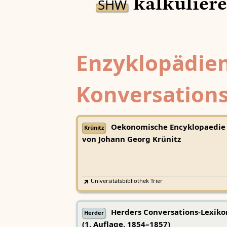
kalkuliere
SHW
Enzyklopädien
Konversations
Oekonomische Encyklopaedie
Krünitz
von Johann Georg Krünitz
Universitätsbibliothek Trier
Herders Conversations-Lexiko
Herder
(1. Auflage, 1854–1857)