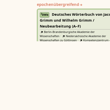
epochenübergreifend
Deutsches Wörterbuch von Jac
2
DWb
Grimm und Wilhelm Grimm /
Neubearbeitung (A–F)
Berlin-Brandenburgische Akademie der
Wissenschaften
·
Niedersächsische Akademie der
Wissenschaften zu Göttingen
·
Kompetenzzentrum 
Trier Center for Digital Humanities
Deutsches Rechtswörterbuch
DRW
Heidelberger Akademie der Wissenschaften