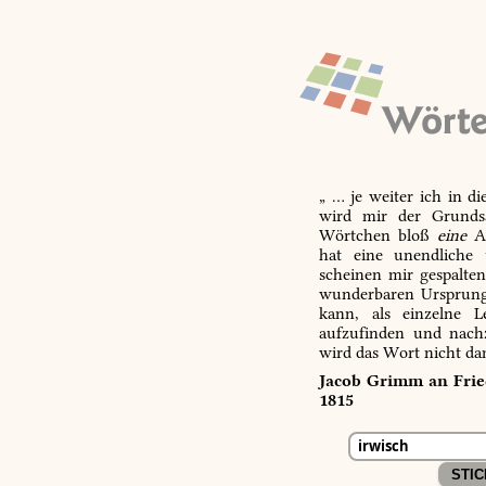
„ … je weiter ich in d
wird mir der Grundsa
Wörtchen bloß
eine
Ab
hat eine unendliche 
scheinen mir gespalte
wunderbaren Ursprungs
kann, als einzelne L
aufzufinden und nachz
wird das Wort nicht da
Jacob Grimm an Fried
1815