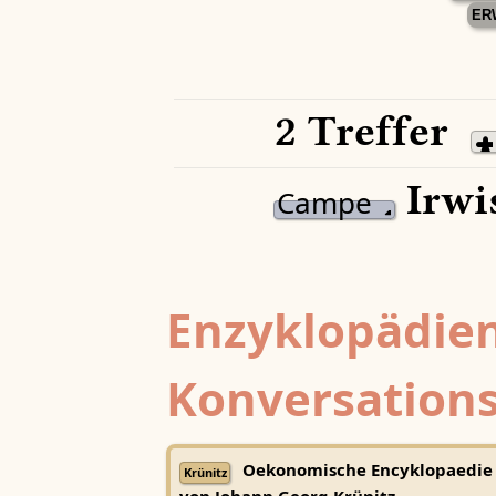
ER
2 Treffer
Irwi
Campe
Enzyklopädien
Konversations
Oekonomische Encyklopaedie
Krünitz