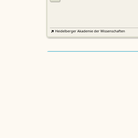
Heidelberger Akademie der Wissenschaften
Etymologisches Wörterbuch de
EWA
Althochdeutschen
Sächsische Akademie der Wissenschaften zu Leipzig
Althochdeutsches Wörterbuch
AWb