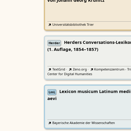
von Johann Georg Krünitz
Universitätsbibliothek Trier
Herders Conversations-Lexiko
Herder
(1. Auflage, 1854–1857)
TextGrid
·
Zeno.org
·
Kompetenzzentrum - Tri
Center for Digital Humanities
Lexicon musicum Latinum medi
LmL
aevi
Bayerische Akademie der Wissenschaften