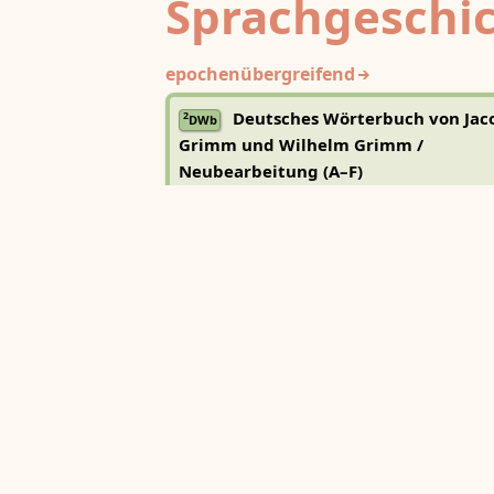
Sprachgeschi
epochenübergreifend
Deutsches Wörterbuch von Jac
2
DWb
Grimm und Wilhelm Grimm /
Neubearbeitung (A–F)
Berlin-Brandenburgische Akademie der
Wissenschaften
·
Niedersächsische Akademie der
Wissenschaften zu Göttingen
·
Kompetenzzentrum 
Trier Center for Digital Humanities
Deutsches Rechtswörterbuch
DRW
Heidelberger Akademie der Wissenschaften