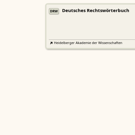
Deutsches Rechtswörterbuch
DRW
Heidelberger Akademie der Wissenschaften
Etymologisches Wörterbuch de
EWA
Althochdeutschen
Sächsische Akademie der Wissenschaften zu Leipzig
Althochdeutsches Wörterbuch
AWb