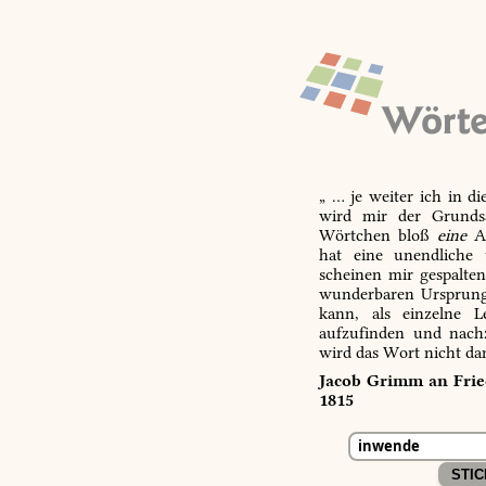
„ … je weiter ich in d
wird mir der Grundsa
Wörtchen bloß
eine
Ab
hat eine unendliche 
scheinen mir gespalte
wunderbaren Ursprungs
kann, als einzelne L
aufzufinden und nachz
wird das Wort nicht da
Jacob Grimm an Fried
1815