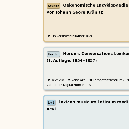
Oekonomische Encyklopaedie
Krünitz
von Johann Georg Krünitz
Universitätsbibliothek Trier
Herders Conversations-Lexiko
Herder
(1. Auflage, 1854–1857)
TextGrid
·
Zeno.org
·
Kompetenzzentrum - Tri
Center for Digital Humanities
Lexicon musicum Latinum medi
LmL
aevi