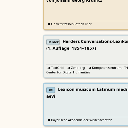
von Johann Georg Krünitz
Universitätsbibliothek Trier
Herders Conversations-Lexiko
Herder
(1. Auflage, 1854–1857)
TextGrid
·
Zeno.org
·
Kompetenzzentrum - Tri
Center for Digital Humanities
Lexicon musicum Latinum medi
LmL
aevi
Bayerische Akademie der Wissenschaften