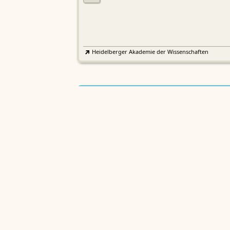
Heidelberger Akademie der Wissenschaften
Etymologisches Wörterbuch de
EWA
Althochdeutschen
Sächsische Akademie der Wissenschaften zu Leipzig
Althochdeutsches Wörterbuch
AWb