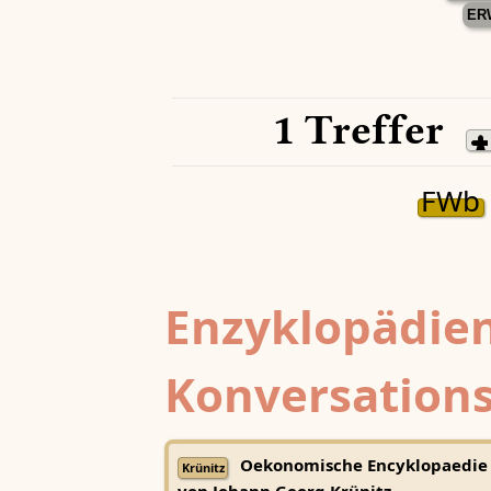
ER
1 Treffer
FWb
Enzyklopädien
Konversations
Oekonomische Encyklopaedie
Krünitz