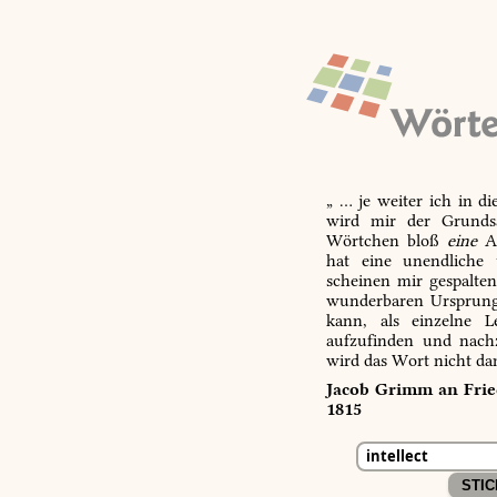
„ … je weiter ich in d
wird mir der Grundsa
Wörtchen bloß
eine
Ab
hat eine unendliche 
scheinen mir gespalte
wunderbaren Ursprungs
kann, als einzelne L
aufzufinden und nachz
wird das Wort nicht da
Jacob Grimm an Fried
1815