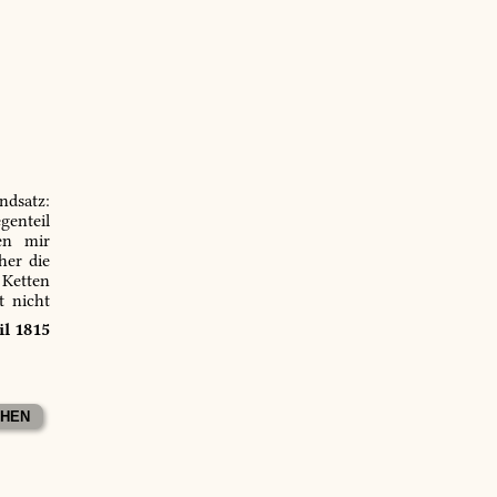
ndsatz:
genteil
en mir
er die
 Ketten
t nicht
il 1815