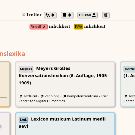
2 Treffer
TEI-XML
inlichkeit ·
inlichkeit
FindeB
FWb
nslexika
Meyers Großes
Meyers
Herde
Konversationslexikon (6. Auflage, 1905–
(1. A
1909)
TextGrid
·
Zeno.org
·
Kompetenzzentrum - Trier
Tex
Center for Digital Humanities
Center 
Lexicon musicum Latinum medii
LmL
)
aevi