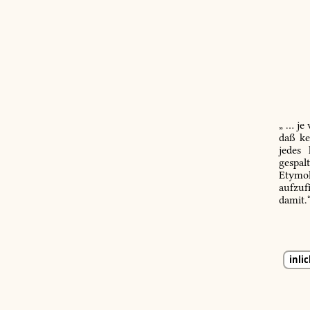
„ … je
daß ke
jedes
gespal
Etymol
aufzuf
damit.