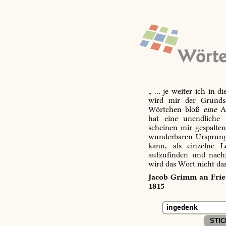
„ … je weiter ich in d
wird mir der Grundsa
Wörtchen bloß
eine
Ab
hat eine unendliche 
scheinen mir gespalte
wunderbaren Ursprungs
kann, als einzelne L
aufzufinden und nachz
wird das Wort nicht da
Jacob Grimm an Fried
1815