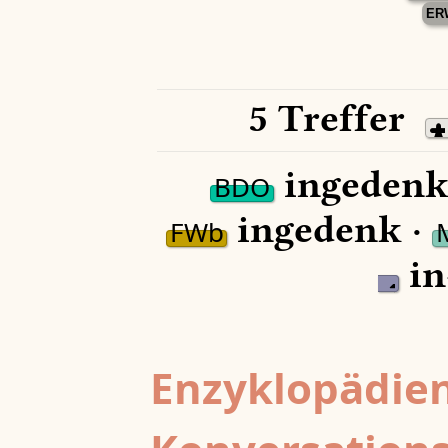
ER
5 Treffer
ingedenk
BDO
ingedenk ·
FWb
in
Enzyklopädien