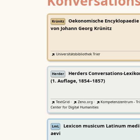
Konversations
Oekonomische Encyklopaedie
Krünitz
von Johann Georg Krünitz
Universitätsbibliothek Trier
Herders Conversations-Lexiko
Herder
(1. Auflage, 1854–1857)
TextGrid
·
Zeno.org
·
Kompetenzzentrum - Tri
Center for Digital Humanities
Lexicon musicum Latinum medi
LmL
aevi