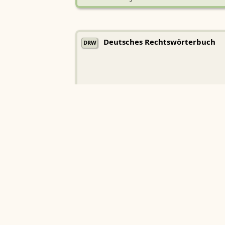
Deutsches Rechtswörterbuch
DRW
Heidelberger Akademie der Wissenschaften
Etymologisches Wörterbuch de
EWA
Althochdeutschen
Sächsische Akademie der Wissenschaften zu Leipzig