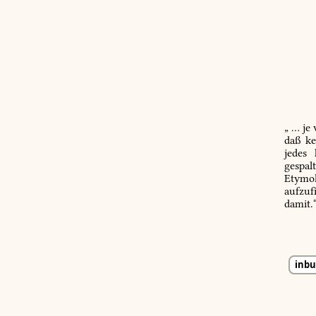
„ … je
daß ke
jedes
gespal
Etymol
aufzuf
damit.