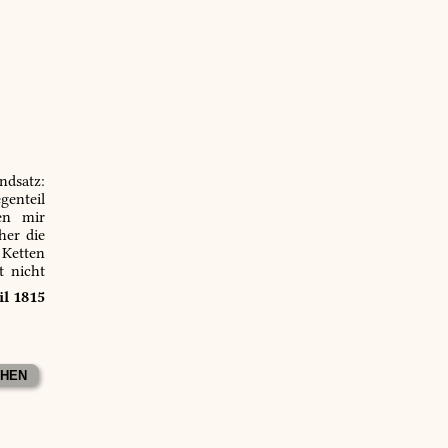
ndsatz:
genteil
en mir
er die
 Ketten
t nicht
il 1815