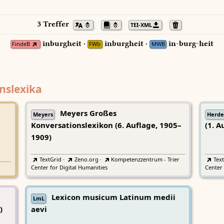
3 Treffer
TEI-XML
înburgheit ·
inburgheit ·
în-burg-heit
FindeB
FWb
MWB
nslexika
Meyers Großes
Meyers
Herde
Konversationslexikon (6. Auflage, 1905–
(1. A
1909)
TextGrid
·
Zeno.org
·
Kompetenzzentrum - Trier
Tex
Center for Digital Humanities
Center 
Lexicon musicum Latinum medii
LmL
)
aevi