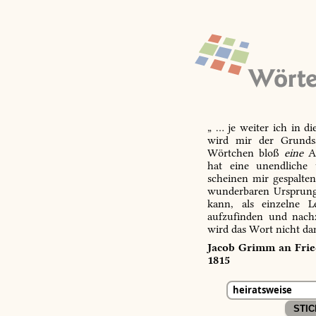
„ … je weiter ich in d
wird mir der Grundsa
Wörtchen bloß
eine
Ab
hat eine unendliche 
scheinen mir gespalte
wunderbaren Ursprungs
kann, als einzelne L
aufzufinden und nachz
wird das Wort nicht da
Jacob Grimm an Fried
1815