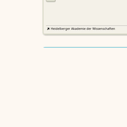
Heidelberger Akademie der Wissenschaften
Etymologisches Wörterbuch de
EWA
Althochdeutschen
Sächsische Akademie der Wissenschaften zu Leipzig
Althochdeutsches Wörterbuch
AWb