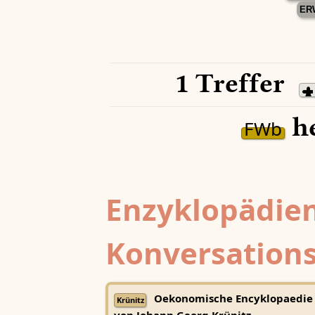
ER
1 Treffer
he
FWb
Enzyklopädien
Konversations
Oekonomische Encyklopaedie
Krünitz