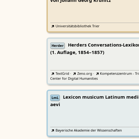
von Johann Georg Krünitz
Universitätsbibliothek Trier
Herders Conversations-Lexiko
Herder
(1. Auflage, 1854–1857)
TextGrid
·
Zeno.org
·
Kompetenzzentrum - Tri
Center for Digital Humanities
Lexicon musicum Latinum medi
LmL
aevi
Bayerische Akademie der Wissenschaften