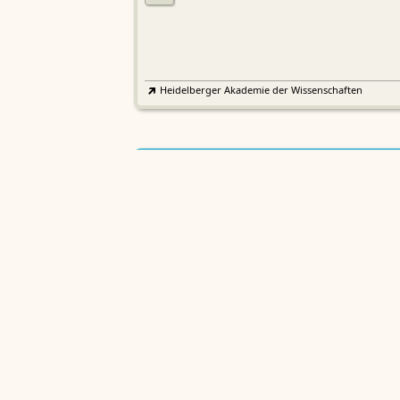
Heidelberger Akademie der Wissenschaften
Etymologisches Wörterbuch de
EWA
Althochdeutschen
Sächsische Akademie der Wissenschaften zu Leipzig
Althochdeutsches Wörterbuch
AWb