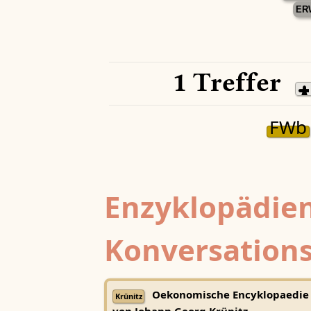
ER
1 Treffer
FWb
Enzyklopädien
Konversations
Oekonomische Encyklopaedie
Krünitz