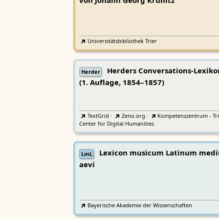
von Johann Georg Krünitz
Universitätsbibliothek Trier
Herders Conversations-Lexiko
Herder
(1. Auflage, 1854–1857)
TextGrid
·
Zeno.org
·
Kompetenzzentrum - Tri
Center for Digital Humanities
Lexicon musicum Latinum medi
LmL
aevi
Bayerische Akademie der Wissenschaften