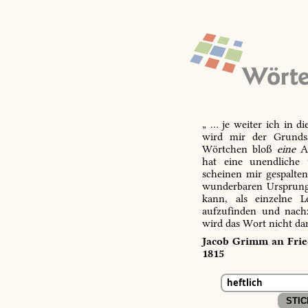
„ … je weiter ich in d
wird mir der Grundsa
Wörtchen bloß
eine
Ab
hat eine unendliche 
scheinen mir gespalte
wunderbaren Ursprungs
kann, als einzelne L
aufzufinden und nachz
wird das Wort nicht da
Jacob Grimm an Fried
1815