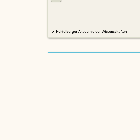
Heidelberger Akademie der Wissenschaften
Etymologisches Wörterbuch de
EWA
Althochdeutschen
Sächsische Akademie der Wissenschaften zu Leipzig
Althochdeutsches Wörterbuch
AWb