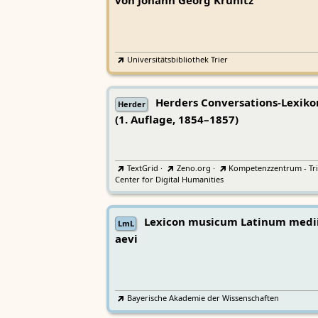
von Johann Georg Krünitz
Universitätsbibliothek Trier
Herders Conversations-Lexiko
Herder
(1. Auflage, 1854–1857)
TextGrid
·
Zeno.org
·
Kompetenzzentrum - Tri
Center for Digital Humanities
Lexicon musicum Latinum medi
LmL
aevi
Bayerische Akademie der Wissenschaften