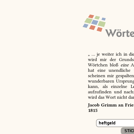
„ … je weiter ich in d
wird mir der Grundsa
Wörtchen bloß
eine
Ab
hat eine unendliche 
scheinen mir gespalte
wunderbaren Ursprungs
kann, als einzelne L
aufzufinden und nachz
wird das Wort nicht da
Jacob Grimm an Fried
1815