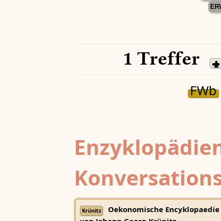
ER
1 Treffer
FWb
Enzyklopädien
Konversations
Oekonomische Encyklopaedie
Krünitz