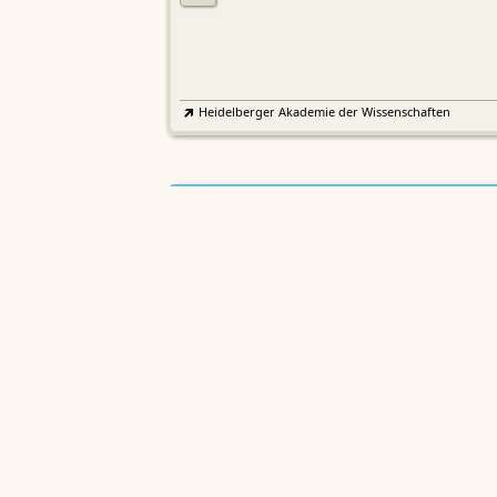
Heidelberger Akademie der Wissenschaften
Etymologisches Wörterbuch de
EWA
Althochdeutschen
Sächsische Akademie der Wissenschaften zu Leipzig
Althochdeutsches Wörterbuch
AWb