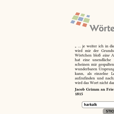
„ … je weiter ich in d
wird mir der Grundsa
Wörtchen bloß
eine
Ab
hat eine unendliche 
scheinen mir gespalte
wunderbaren Ursprungs
kann, als einzelne L
aufzufinden und nachz
wird das Wort nicht da
Jacob Grimm an Fried
1815