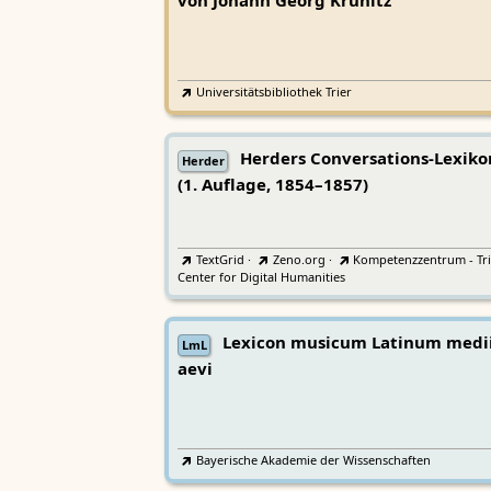
von Johann Georg Krünitz
Universitätsbibliothek Trier
Herders Conversations-Lexiko
Herder
(1. Auflage, 1854–1857)
TextGrid
·
Zeno.org
·
Kompetenzzentrum - Tri
Center for Digital Humanities
Lexicon musicum Latinum medi
LmL
aevi
Bayerische Akademie der Wissenschaften