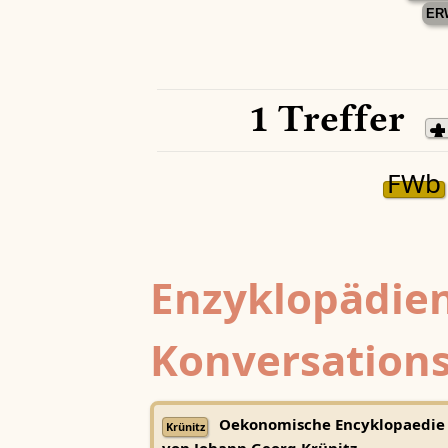
ER
1 Treffer
FWb
Enzyklopädien
Konversations
Oekonomische Encyklopaedie
Krünitz