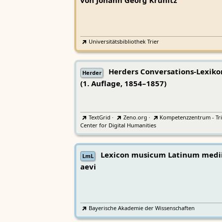
von Johann Georg Krünitz
Universitätsbibliothek Trier
Herders Conversations-Lexiko
Herder
(1. Auflage, 1854–1857)
TextGrid
·
Zeno.org
·
Kompetenzzentrum - Tri
Center for Digital Humanities
Lexicon musicum Latinum medi
LmL
aevi
Bayerische Akademie der Wissenschaften