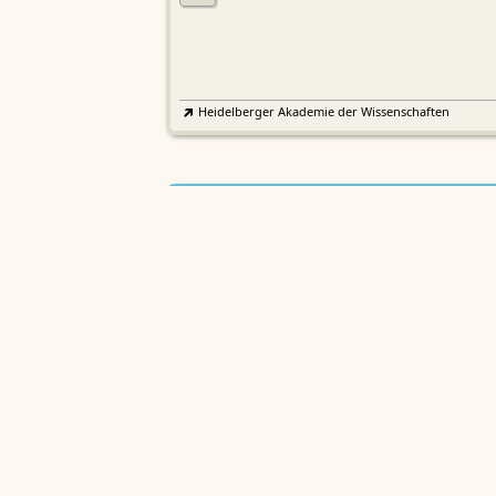
Heidelberger Akademie der Wissenschaften
Etymologisches Wörterbuch de
EWA
Althochdeutschen
Sächsische Akademie der Wissenschaften zu Leipzig
Althochdeutsches Wörterbuch
AWb