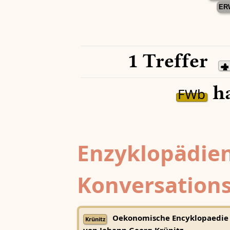
ER
1 Treffer
ha
FWb
Enzyklopädien
Konversations
Oekonomische Encyklopaedie
Krünitz