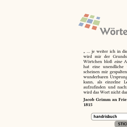
„ … je weiter ich in d
wird mir der Grundsa
Wörtchen bloß
eine
Ab
hat eine unendliche 
scheinen mir gespalte
wunderbaren Ursprungs
kann, als einzelne L
aufzufinden und nachz
wird das Wort nicht da
Jacob Grimm an Fried
1815