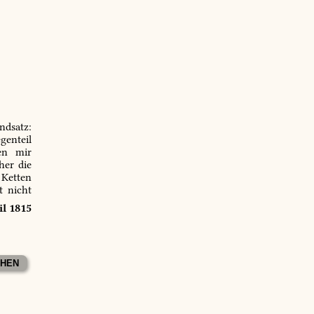
ndsatz:
genteil
en mir
er die
 Ketten
t nicht
il 1815