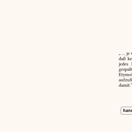
„ … je
daß ke
jedes
gespal
Etymol
aufzuf
damit.