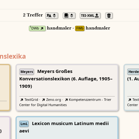
2 Treffer
TEI-XML
handmaler ·
handmaler
1
DWb
FWb
nslexika
Meyers Großes
Meyers
Herde
Konversationslexikon (6. Auflage, 1905–
(1. A
1909)
TextGrid
·
Zeno.org
·
Kompetenzzentrum - Trier
Tex
Center for Digital Humanities
Center 
Lexicon musicum Latinum medii
LmL
)
aevi