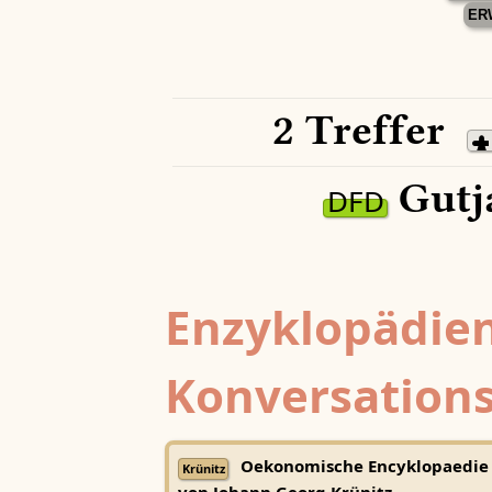
ER
2 Treffer
Gutj
DFD
Enzyklopädien
Konversations
Oekonomische Encyklopaedie
Krünitz