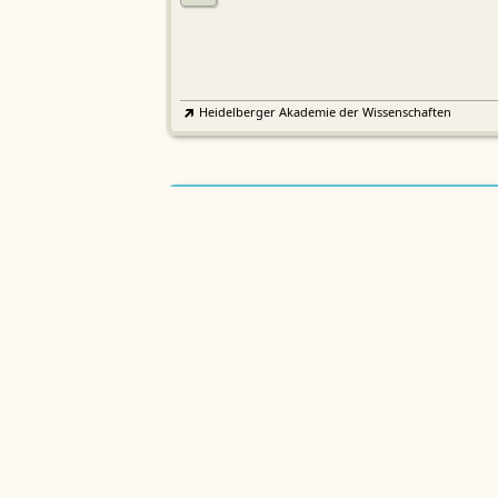
Heidelberger Akademie der Wissenschaften
Etymologisches Wörterbuch de
EWA
Althochdeutschen
Sächsische Akademie der Wissenschaften zu Leipzig
Althochdeutsches Wörterbuch
AWb