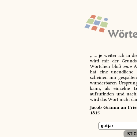
„ … je weiter ich in d
wird mir der Grundsa
Wörtchen bloß
eine
Ab
hat eine unendliche 
scheinen mir gespalte
wunderbaren Ursprungs
kann, als einzelne L
aufzufinden und nachz
wird das Wort nicht da
Jacob Grimm an Fried
1815