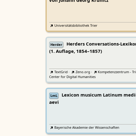
von Johann Georg Krünitz
Universitätsbibliothek Trier
Herders Conversations-Lexiko
Herder
(1. Auflage, 1854–1857)
TextGrid
·
Zeno.org
·
Kompetenzzentrum - Tri
Center for Digital Humanities
Lexicon musicum Latinum medi
LmL
aevi
Bayerische Akademie der Wissenschaften