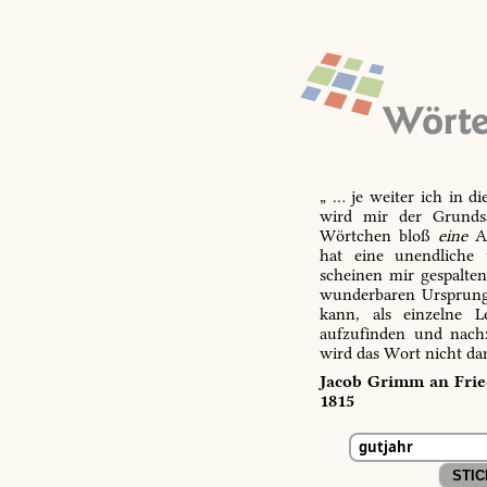
„ … je weiter ich in d
wird mir der Grundsa
Wörtchen bloß
eine
Ab
hat eine unendliche 
scheinen mir gespalte
wunderbaren Ursprungs
kann, als einzelne L
aufzufinden und nachz
wird das Wort nicht da
Jacob Grimm an Fried
1815