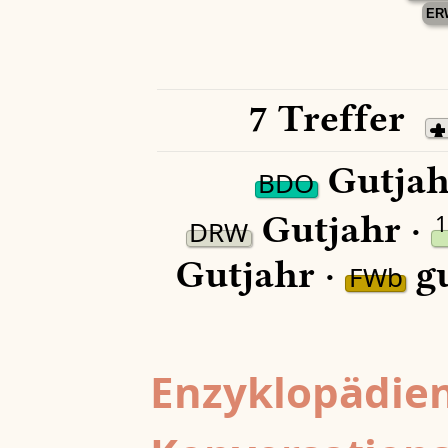
ER
7 Treffer
Gutjah
BDO
Gutjahr ·
1
DRW
Gutjahr ·
gu
FWb
Enzyklopädien