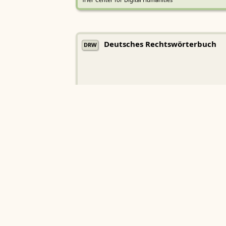
Trier Center for Digital Humanities
Deutsches Rechtswörterbuch
DRW
Heidelberger Akademie der Wissenschaften
Etymologisches Wörterbuch de
EWA
Althochdeutschen
Sächsische Akademie der Wissenschaften zu Leipzig