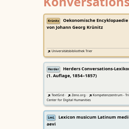
Konversations
Oekonomische Encyklopaedie
Krünitz
von Johann Georg Krünitz
Universitätsbibliothek Trier
Herders Conversations-Lexiko
Herder
(1. Auflage, 1854–1857)
TextGrid
·
Zeno.org
·
Kompetenzzentrum - Tri
Center for Digital Humanities
Lexicon musicum Latinum medi
LmL
aevi