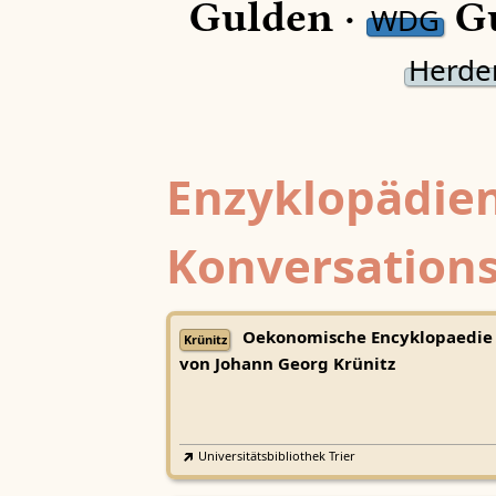
Gulden ·
Gu
WDG
Herde
Enzyklopädien
Konversations
Oekonomische Encyklopaedie
Krünitz
von Johann Georg Krünitz
Universitätsbibliothek Trier