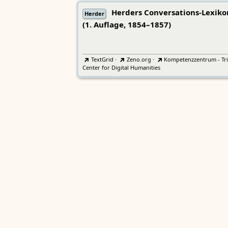
Herders Conversations-Lexiko
Herder
(1. Auflage, 1854–1857)
TextGrid
·
Zeno.org
·
Kompetenzzentrum - Tri
Center for Digital Humanities
Lexicon musicum Latinum medi
LmL
aevi
Bayerische Akademie der Wissenschaften
Wörterbücher