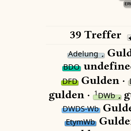
ER
39 Treffer
Guld
Adelung
undefine
BDO
Gulden ·
DFD
gulden ·
g
1
DWb
Guld
DWDS-Wb
Gulde
EtymWb