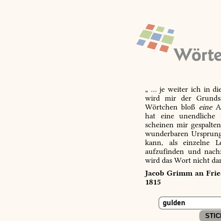
„ … je weiter ich in d
wird mir der Grundsa
Wörtchen bloß
eine
Ab
hat eine unendliche 
scheinen mir gespalte
wunderbaren Ursprungs
kann, als einzelne L
aufzufinden und nachz
wird das Wort nicht da
Jacob Grimm an Fried
1815