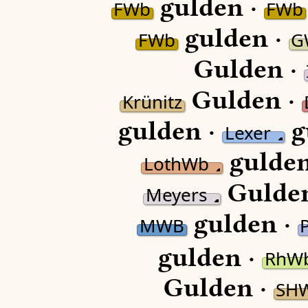
gulden ·
FWb
FWb
gulden ·
FWb
G
Gulden ·
Gulden ·
Krünitz
gulden ·
g
Lexer
gulden
LothWb
Gulde
Meyers
gulden ·
MWB
gulden ·
RhW
Gulden ·
SH