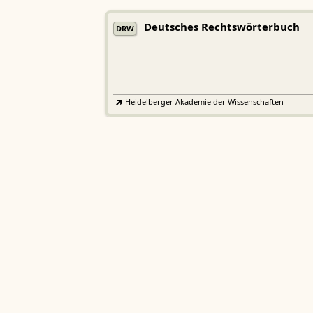
Deutsches Rechtswörterbuch
DRW
Heidelberger Akademie der Wissenschaften
Etymologisches Wörterbuch de
EWA
Althochdeutschen
Sächsische Akademie der Wissenschaften zu Leipzig
Althochdeutsches Wörterbuch
AWb