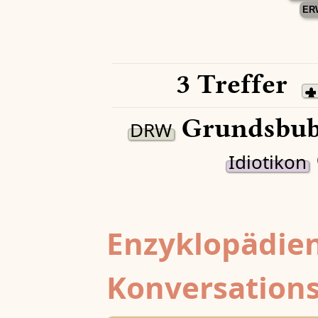
ER
3 Treffer
Grundsbub
DRW
Idiotikon
Enzyklopädien
Konversations