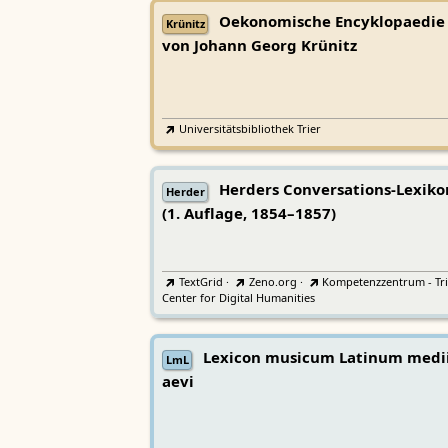
Oekonomische Encyklopaedie
Krünitz
von Johann Georg Krünitz
Universitätsbibliothek Trier
Herders Conversations-Lexiko
Herder
(1. Auflage, 1854–1857)
TextGrid
·
Zeno.org
·
Kompetenzzentrum - Tri
Center for Digital Humanities
Lexicon musicum Latinum medi
LmL
aevi