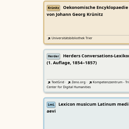
Oekonomische Encyklopaedie
Krünitz
von Johann Georg Krünitz
Universitätsbibliothek Trier
Herders Conversations-Lexiko
Herder
(1. Auflage, 1854–1857)
TextGrid
·
Zeno.org
·
Kompetenzzentrum - Tri
Center for Digital Humanities
Lexicon musicum Latinum medi
LmL
aevi