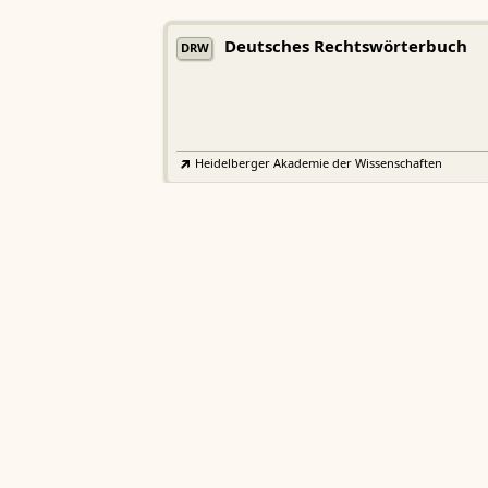
Deutsches Rechtswörterbuch
DRW
Heidelberger Akademie der Wissenschaften
Etymologisches Wörterbuch de
EWA
Althochdeutschen
Sächsische Akademie der Wissenschaften zu Leipzig
Althochdeutsches Wörterbuch
AWb