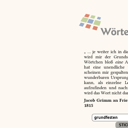
„ … je weiter ich in d
wird mir der Grundsa
Wörtchen bloß
eine
Ab
hat eine unendliche 
scheinen mir gespalte
wunderbaren Ursprungs
kann, als einzelne L
aufzufinden und nachz
wird das Wort nicht da
Jacob Grimm an Fried
1815