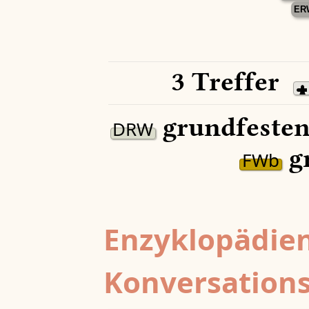
ER
3 Treffer
grundfesten
DRW
g
FWb
Enzyklopädien
Konversations