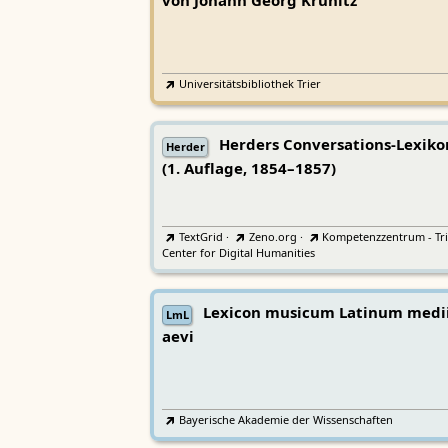
von Johann Georg Krünitz
Universitätsbibliothek Trier
Herders Conversations-Lexiko
Herder
(1. Auflage, 1854–1857)
TextGrid
·
Zeno.org
·
Kompetenzzentrum - Tri
Center for Digital Humanities
Lexicon musicum Latinum medi
LmL
aevi
Bayerische Akademie der Wissenschaften