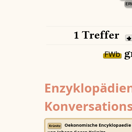
ER
1 Treffer
g
FWb
Enzyklopädien
Konversations
Oekonomische Encyklopaedie
Krünitz