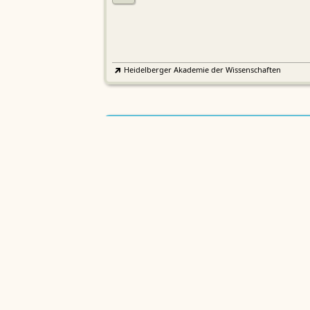
Heidelberger Akademie der Wissenschaften
Etymologisches Wörterbuch de
EWA
Althochdeutschen
Sächsische Akademie der Wissenschaften zu Leipzig
Althochdeutsches Wörterbuch
AWb