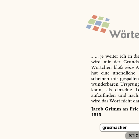
„ … je weiter ich in d
wird mir der Grundsa
Wörtchen bloß
eine
Ab
hat eine unendliche 
scheinen mir gespalte
wunderbaren Ursprungs
kann, als einzelne L
aufzufinden und nachz
wird das Wort nicht da
Jacob Grimm an Fried
1815