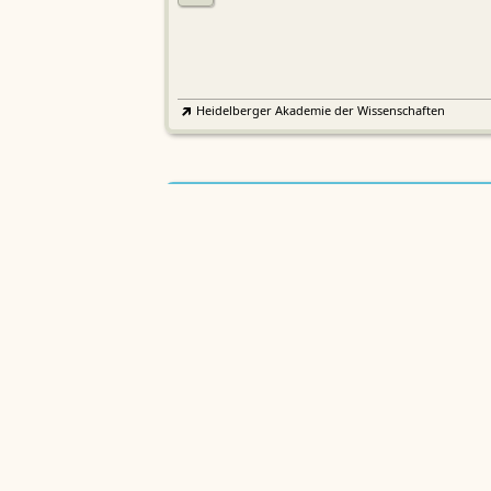
Heidelberger Akademie der Wissenschaften
Etymologisches Wörterbuch de
EWA
Althochdeutschen
Sächsische Akademie der Wissenschaften zu Leipzig
Althochdeutsches Wörterbuch
AWb