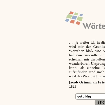
„ … je weiter ich in d
wird mir der Grundsa
Wörtchen bloß
eine
Ab
hat eine unendliche 
scheinen mir gespalte
wunderbaren Ursprungs
kann, als einzelne L
aufzufinden und nachz
wird das Wort nicht da
Jacob Grimm an Fried
1815