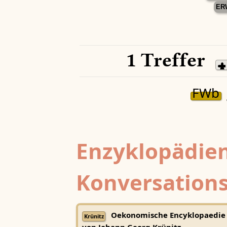
ER
1 Treffer
FWb
Enzyklopädien
Konversations
Oekonomische Encyklopaedie
Krünitz