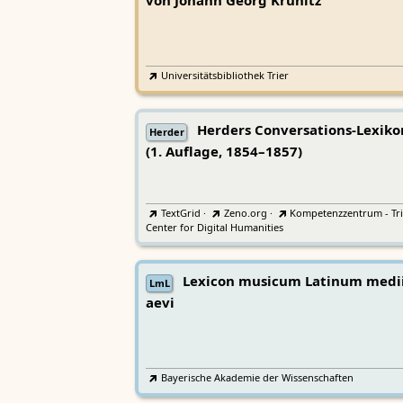
von Johann Georg Krünitz
Universitätsbibliothek Trier
Herders Conversations-Lexiko
Herder
(1. Auflage, 1854–1857)
TextGrid
·
Zeno.org
·
Kompetenzzentrum - Tri
Center for Digital Humanities
Lexicon musicum Latinum medi
LmL
aevi
Bayerische Akademie der Wissenschaften