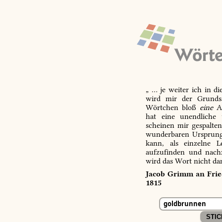
„ … je weiter ich in d
wird mir der Grundsa
Wörtchen bloß
eine
Ab
hat eine unendliche 
scheinen mir gespalte
wunderbaren Ursprungs
kann, als einzelne L
aufzufinden und nachz
wird das Wort nicht da
Jacob Grimm an Fried
1815