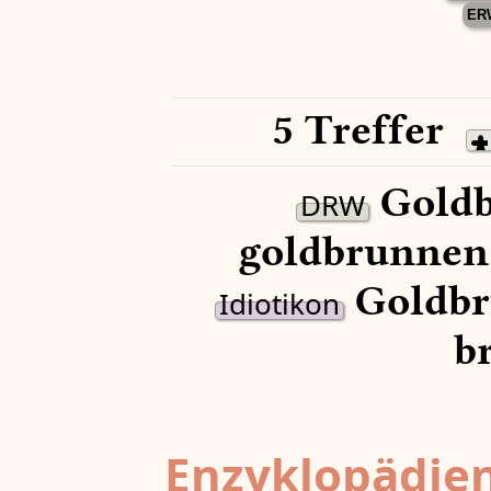
ER
5 Treffer
Goldb
DRW
goldbrunnen
Goldbr
Idiotikon
b
Enzyklopädien