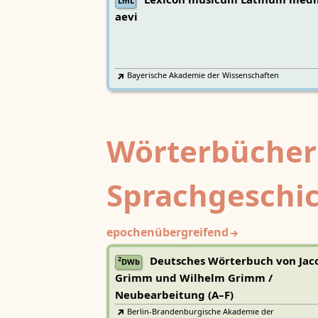
Lexicon musicum Latinum medi
LmL
aevi
Bayerische Akademie der Wissenschaften
Wörterbücher
Sprachgeschi
epochenübergreifend
Deutsches Wörterbuch von Jac
2
DWb
Grimm und Wilhelm Grimm /
Neubearbeitung (A–F)
Berlin-Brandenburgische Akademie der