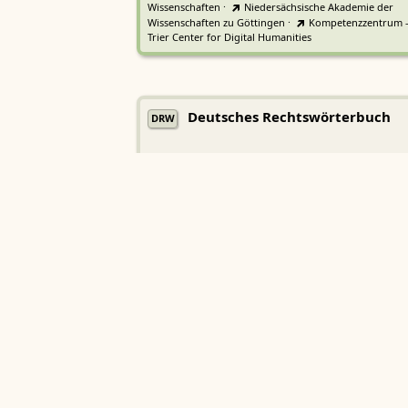
Wissenschaften
·
Niedersächsische Akademie der
Wissenschaften zu Göttingen
·
Kompetenzzentrum 
Trier Center for Digital Humanities
Deutsches Rechtswörterbuch
DRW
Heidelberger Akademie der Wissenschaften
Etymologisches Wörterbuch de
EWA
Althochdeutschen
Sächsische Akademie der Wissenschaften zu Leipzig