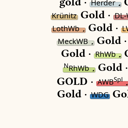
gold ·
G
Herder
Gold ·
Krünitz
DL
Gold ·
LothWb
L
Gold 
MeckWB
Gold ·
G
RhWb
Gold 
N
RhWb
GOLD ·
Spl
AWB
Gold ·
Gol
WDG