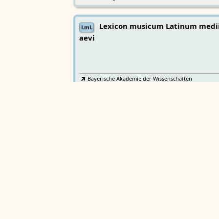
Lexicon musicum Latinum medi
LmL
aevi
Bayerische Akademie der Wissenschaften
Wörterbücher
Sprachgeschi
epochenübergreifend
Deutsches Wörterbuch von Jac
2
DWb
Grimm und Wilhelm Grimm /