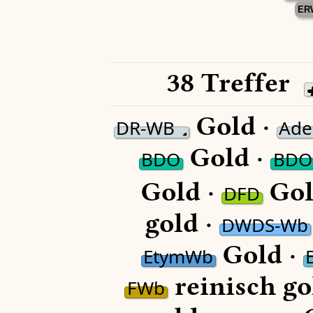
ER
38 Treffer
Gold ·
DR-WB
Ade
Gold ·
BDO
BDO
Gold ·
Gol
DFD
gold ·
DWDS-Wb
Gold ·
EtymWb
reinisch go
FWb