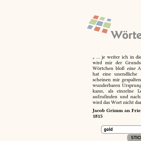
„ … je weiter ich in d
wird mir der Grundsa
Wörtchen bloß
eine
Ab
hat eine unendliche 
scheinen mir gespalte
wunderbaren Ursprungs
kann, als einzelne L
aufzufinden und nachz
wird das Wort nicht da
Jacob Grimm an Fried
1815