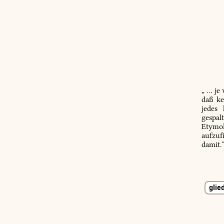
„ … je
daß ke
jedes
gespal
Etymol
aufzuf
damit.