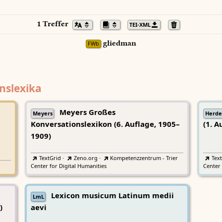
1 Treffer
TEI-XML
gliedman
FWb
nslexika
Meyers Großes
Meyers
Herde
Konversationslexikon (6. Auflage, 1905–
(1. A
1909)
TextGrid
·
Zeno.org
·
Kompetenzzentrum - Trier
Tex
Center for Digital Humanities
Center 
Lexicon musicum Latinum medii
LmL
)
aevi