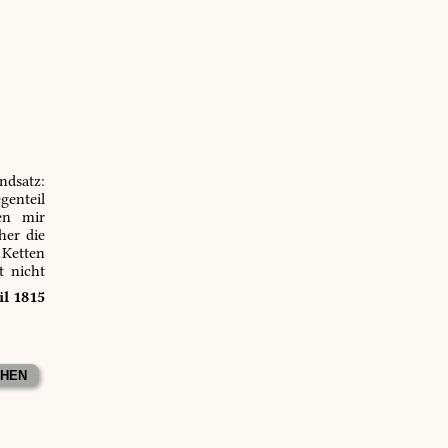
ndsatz:
genteil
en mir
er die
 Ketten
t nicht
il 1815