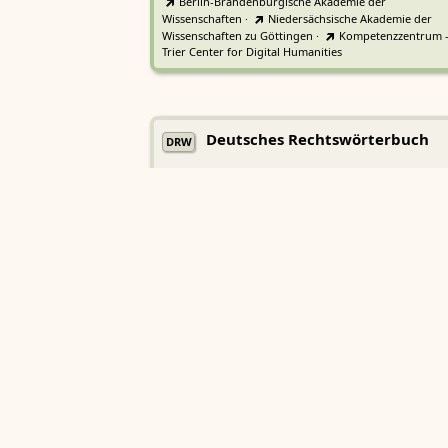
Berlin-Brandenburgische Akademie der
Wissenschaften
·
Niedersächsische Akademie der
Wissenschaften zu Göttingen
·
Kompetenzzentrum 
Trier Center for Digital Humanities
Deutsches Rechtswörterbuch
DRW
Heidelberger Akademie der Wissenschaften
Etymologisches Wörterbuch de
EWA
Althochdeutschen
Sächsische Akademie der Wissenschaften zu Leipzig