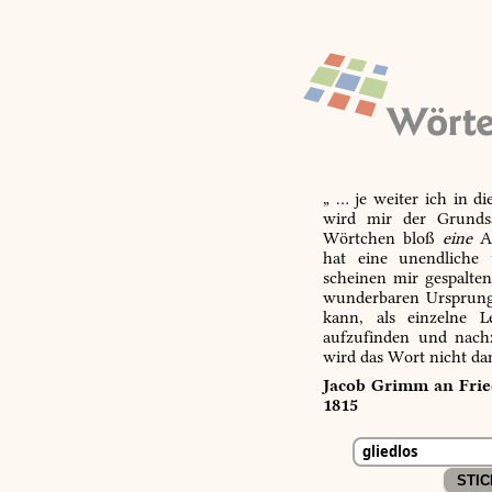
„ … je weiter ich in d
wird mir der Grundsa
Wörtchen bloß
eine
Ab
hat eine unendliche 
scheinen mir gespalte
wunderbaren Ursprungs
kann, als einzelne L
aufzufinden und nachz
wird das Wort nicht da
Jacob Grimm an Fried
1815