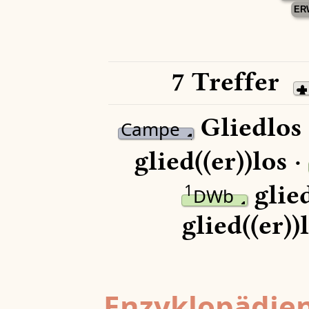
ER
7 Treffer
Gliedlos
Campe
glied((er))los ·
glied
1
DWb
glied((er))
Enzyklopädien