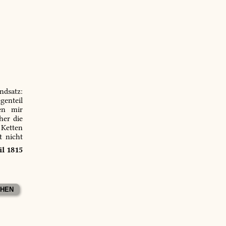
ndsatz:
genteil
en mir
er die
 Ketten
t nicht
il 1815