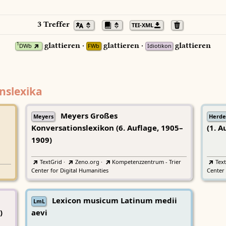
3 Treffer
TEI-XML
glattieren ·
glattieren ·
glattieren
1
DWb
FWb
Idiotikon
nslexika
Meyers Großes
Meyers
Herde
Konversationslexikon (6. Auflage, 1905–
(1. A
1909)
TextGrid
·
Zeno.org
·
Kompetenzzentrum - Trier
Tex
Center for Digital Humanities
Center 
Lexicon musicum Latinum medii
LmL
)
aevi