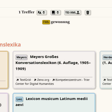
1 Treffer
TEI-XML
gewonung
FWb
nslexika
Meyers Großes
Meyers
Herde
Konversationslexikon (6. Auflage, 1905–
(1. A
1909)
TextGrid
·
Zeno.org
·
Kompetenzzentrum - Trier
Tex
Center for Digital Humanities
Center 
Lexicon musicum Latinum medii
LmL
)
aevi