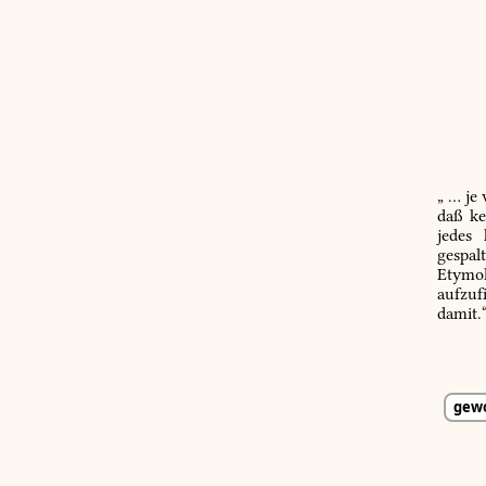
„ … je
daß ke
jedes
gespal
Etymol
aufzuf
damit.