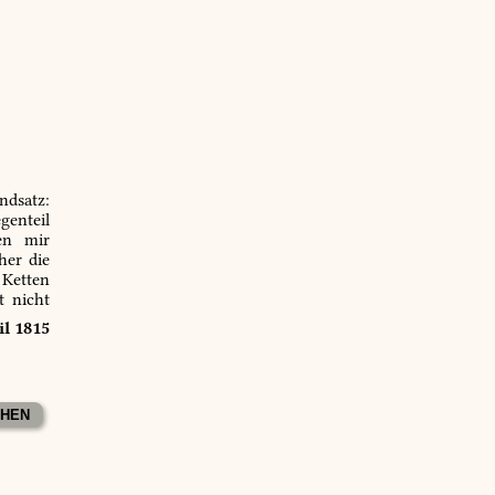
ndsatz:
genteil
en mir
er die
 Ketten
t nicht
il 1815